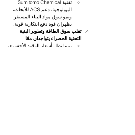
تقنية Sumitomo Chemical 
البيولوجية، دعم ACS للأبحاث، 
ونمو سوق مواد البناء المستقر 
يظهران قوة دفع ابتكارية قوية.
تقلب سوق الطاقة وتطوير البنية 
التحتية الخضراء يتواجدان معًا
بينما تظل أسعار الوقود الأحفوري 
متقلبة وتستمر المخاطر 
الجيوسياسية، تفتح الاستثمارات 
في البنية التحتية في الصين 
ومناطق أخرى فرصًا طويلة الأجل 
للطاقة النظيفة.
إظهار الكل
المنشورات الأخيرة