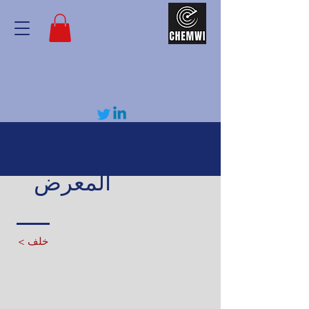
المعرض
< خلف