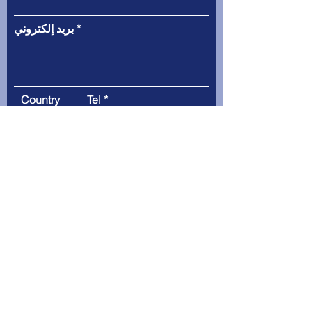
بريد إلكتروني
Country
Tel
Code
يُقدِّم
رسالة
إضافة: J، No.912، Yecheng Road،