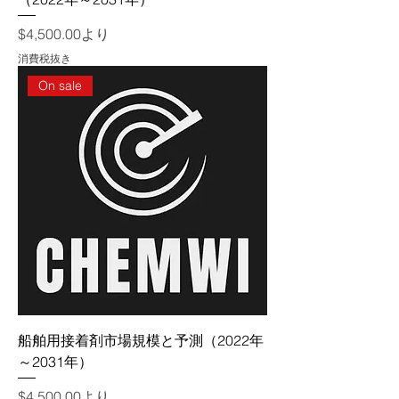
セール価格
$4,500.00
より
消費税抜き
On sale
船舶用接着剤市場規模と予測（2022年
～2031年）
セール価格
$4,500.00
より