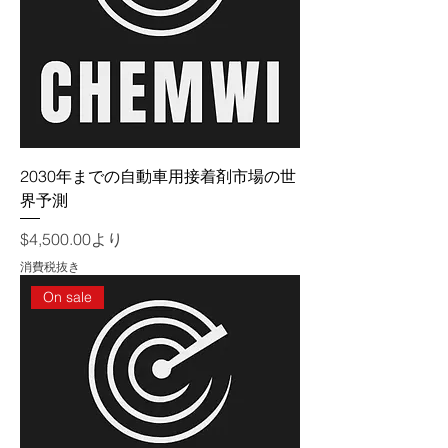
2030年までの自動車用接着剤市場の世
界予測
セール価格
$4,500.00
より
消費税抜き
On sale