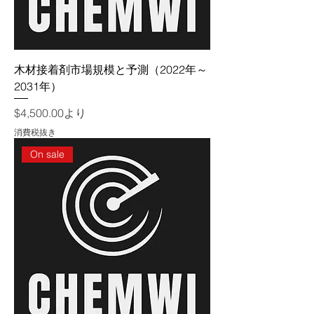
木材接着剤市場規模と予測（2022年～
2031年）
セール価格
$4,500.00
より
消費税抜き
On sale