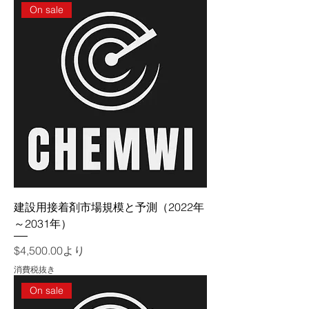
On sale
建設用接着剤市場規模と予測（2022年
～2031年）
セール価格
$4,500.00
より
消費税抜き
On sale