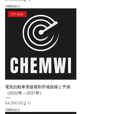
消費税抜き
On sale
電気自動車用接着剤市場規模と予測
（2022年～2031年）
セール価格
$4,500.00
より
消費税抜き