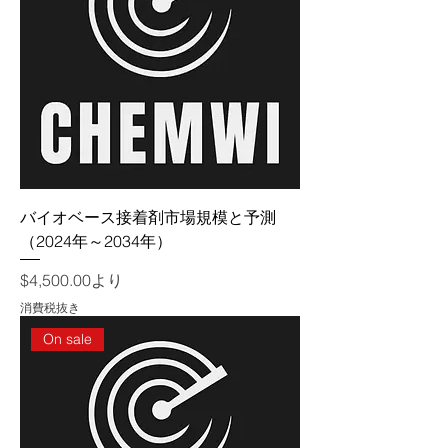
バイオベース接着剤市場規模と予測
（2024年～2034年）
セール価格
$4,500.00
より
消費税抜き
On sale