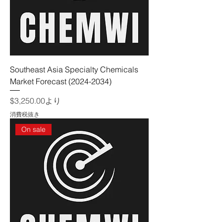
Southeast Asia Specialty Chemicals
Market Forecast (2024-2034)
セール価格
$3,250.00
より
消費税抜き
On sale