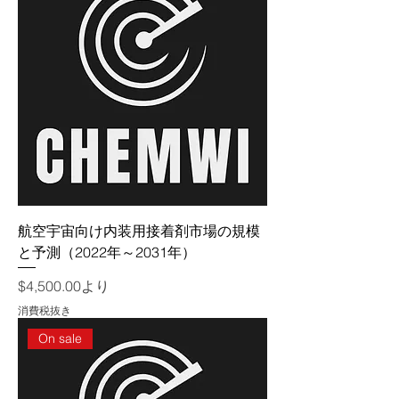
航空宇宙向け内装用接着剤市場の規模
と予測（2022年～2031年）
セール価格
$4,500.00
より
消費税抜き
On sale