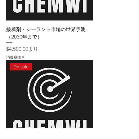
接着剤・シーラント市場の世界予測
（2030年まで）
セール価格
$4,500.00
より
消費税抜き
On sale