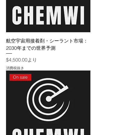
航空宇宙用接着剤・シーラント市場：
2030年までの世界予測
セール価格
$4,500.00
より
消費税抜き
On sale