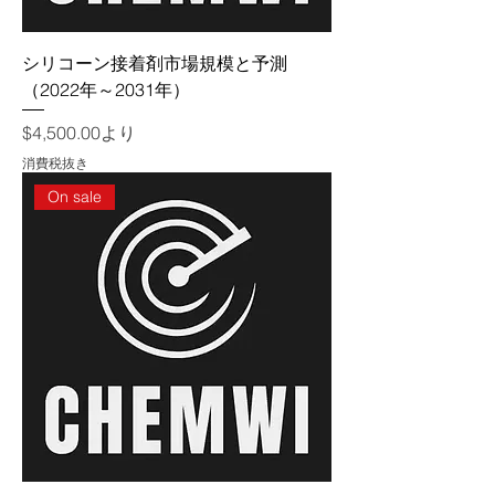
シリコーン接着剤市場規模と予測
（2022年～2031年）
セール価格
$4,500.00
より
消費税抜き
On sale