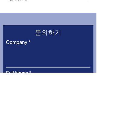
문의하기
Company
Full Name
Email
Country
Tel